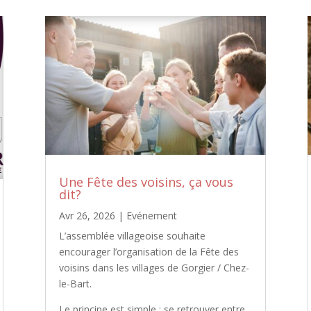
Une Fête des voisins, ça vous
dit?
Avr 26, 2026
|
Evénement
L’assemblée villageoise souhaite
encourager l’organisation de la Fête des
voisins dans les villages de Gorgier / Chez-
le-Bart.
Le principe est simple : se retrouver entre