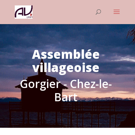
Assemblée
villageoise
Gorgier - Chez-le-
Bart